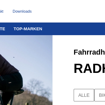
kt
Downloads
TE
TOP-MARKEN
Fahrrad
RAD
ALLE
BI