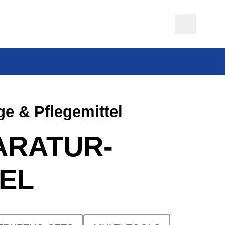
e & Pflegemittel
ARATUR­
TEL