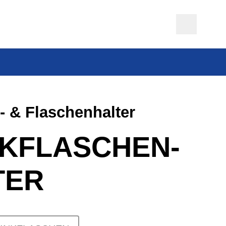
- & Flaschenhalter
NKFLASCHEN­
TER