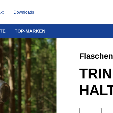
kt
Downloads
TE
TOP-MARKEN
Flaschen
TRI
HAL