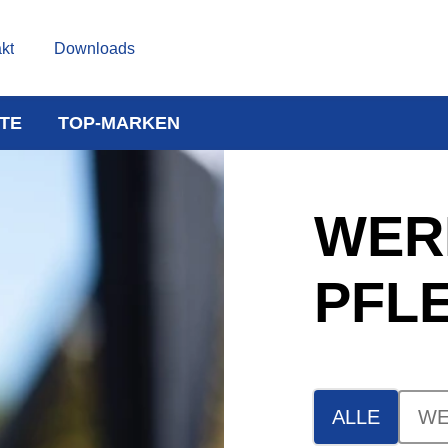
kt
Downloads
TE
TOP-MARKEN
WER
PFL
ALLE
WE