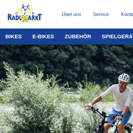
Über uns
Service
Konta
BIKES
E-BIKES
ZUBEHÖR
SPIELGERÄ