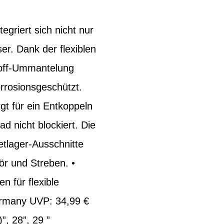
riert sich nicht nur
er. Dank der flexiblen
stoff-Ummantelung
orrosionsgeschützt.
gt für ein Entkoppeln
 nicht blockiert. Die
etlager-Ausschnitte
r und Streben. •
n für flexible
ermany UVP: 34,99 €
”, 28”, 29 ”