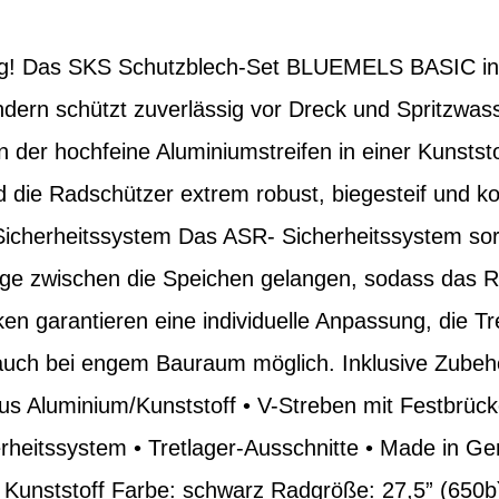
ng! Das SKS Schutzblech-Set BLUEMELS BASIC integ
dern schützt zuverlässig vor Dreck und Spritzwass
n der hochfeine Aluminiumstreifen in einer Kunst
d die Radschützer extrem robust, biegesteif und k
 Sicherheitssystem Das ASR- Sicherheitssystem sor
ge zwischen die Speichen gelangen, sodass das Rad
en garantieren eine individuelle Anpassung, die Tr
uch bei engem Bauraum möglich. Inklusive Zubehö
s Aluminium/Kunststoff • V-Streben mit Festbrücke
heitssystem • Tretlager-Ausschnitte • Made in G
l: Kunststoff Farbe: schwarz Radgröße: 27,5” (650b)