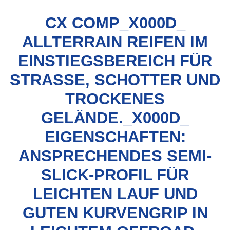
CX COMP_X000D_
ALLTERRAIN REIFEN IM
EINSTIEGSBEREICH FÜR
STRASSE, SCHOTTER UND T
ROCKENES G
ELÄNDE._X000D_ E
IGENSCHAFTEN: A
NSPRECHENDES SEMI-S
LICK-PROFIL FÜR L
EICHTEN LAUF UND G
UTEN KURVENGRIP IN L