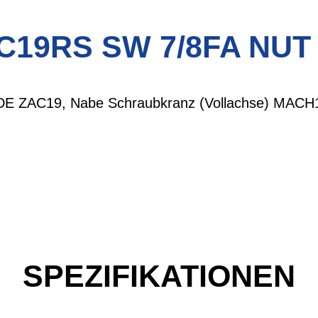
C19RS SW 7/8FA NUT 
YDE ZAC19, Nabe Schraubkranz (Vollachse) MACH
SPEZIFIKATIONEN