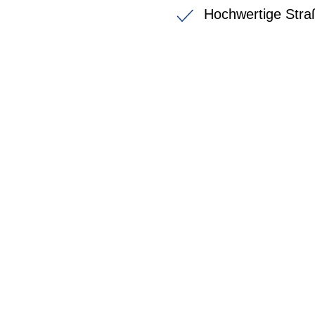
Hochwertige Stra
BIKE-LEASIN
EINFACH UND PREISGÜNSTIG ZUM NEU
Wir beraten Sie gerne welches Bike zu Ihre
Anforderungen passt - und können Ihnen att
Konditionen vermitteln.