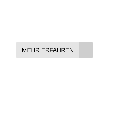
In drei Schritten zum neuen Bike:
Lieblings-Bike aussuchen
Vertrag abschließen
Abholen und Spaß haben
MEHR ERFAHREN