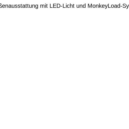
ßenausstattung mit LED-Licht und MonkeyLoad-S
G
EN DIENSTRAD
n und Ihren
raktive Leasing-