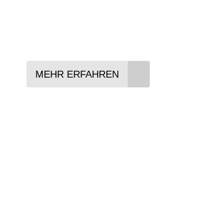
Lieblings-Bike aussuchen
Vertrag abschließen
Abholen und Spaß haben
MEHR ERFAHREN