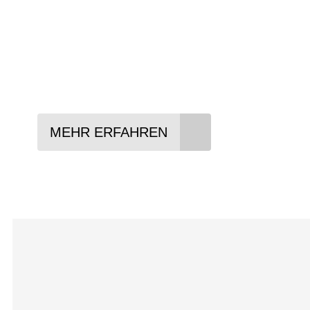
In drei Schritten zum neuen Bike:
Lieblings-Bike aussuchen
Vertrag abschließen
Abholen und Spaß haben
MEHR ERFAHREN