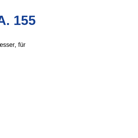
A. 155
sser, für